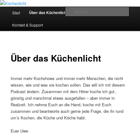
Zum
Der Mitkochpodcast
primären
Hauptmenü
Such
Über das Küchenlicht
Start
Impressum & Datenschutz
Inhalt
springen
Küchenlicht
Kontakt & Support
Über das Küchenlicht
Immer mehr Kochshows und immer mehr Menschen, die nicht
wissen, wie und was sie kochen sollen. Das will ich mit diesem
Podcast ändern. Zusammen mit dem Hörer koche ich gut,
günstig und manchmal etwas ausgefallen – aber immer in
Realzeit. Ich nehme Euch an die Hand, koche mit Euch
zusammen und beantworte auch gerne jede Frage, die ihr rund
um’s Kochen, die Küche und Köche habt.
Euer Uwe