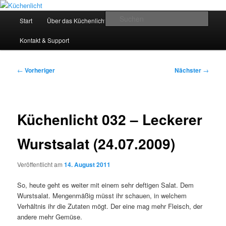
Zum
Der Mitkochpodcast
primären
Hauptmenü
Such
Start
Über das Küchenlicht
Impressum & Datenschutz
Inhalt
springen
Küchenlicht
Kontakt & Support
Beitragsnavigation
←
Vorheriger
Nächster
→
Küchenlicht 032 – Leckerer
Wurstsalat (24.07.2009)
Veröffentlicht am
14. August 2011
So, heute geht es weiter mit einem sehr deftigen Salat. Dem
Wurstsalat. Mengenmäßig müsst ihr schauen, in welchem
Verhältnis ihr die Zutaten mögt. Der eine mag mehr Fleisch, der
andere mehr Gemüse.