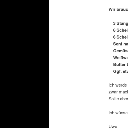
Wir brau
3 Stang
6 Schei
6 Scheibe
Senf nac
Gemüse
Weißwe
Butter &
Ggf. etw
Ich werde
zwar mache
Sollte abe
Ich wünsc
Uwe