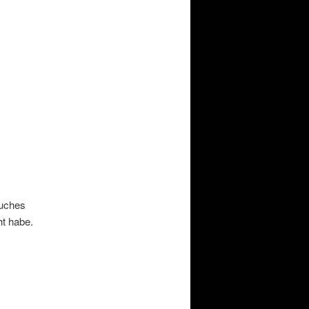
auches
ht habe.