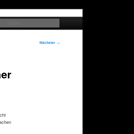
Suchen
Nächster
→
ner
cht
machen