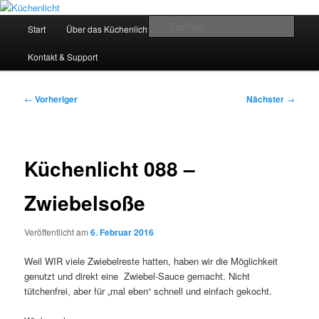
Zum
Der Mitkochpodcast
primären
Hauptmenü
Such
Start
Über das Küchenlicht
Impressum & Datenschutz
Inhalt
springen
Küchenlicht
Kontakt & Support
Beitragsnavigation
←
Vorheriger
Nächster
→
Küchenlicht 088 –
Zwiebelsoße
Veröffentlicht am
6. Februar 2016
Weil WIR viele Zwiebelreste hatten, haben wir die Möglichkeit
genutzt und direkt eine Zwiebel-Sauce gemacht. Nicht
tütchenfrei, aber für „mal eben“ schnell und einfach gekocht.