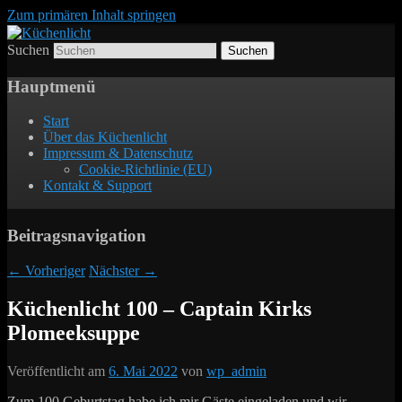
Zum primären Inhalt springen
Suchen
Der Mitkochpodcast
Küchenlicht
Hauptmenü
Start
Über das Küchenlicht
Impressum & Datenschutz
Cookie-Richtlinie (EU)
Kontakt & Support
Beitragsnavigation
←
Vorheriger
Nächster
→
Küchenlicht 100 – Captain Kirks
Plomeeksuppe
Veröffentlicht am
6. Mai 2022
von
wp_admin
Zum 100 Geburtstag habe ich mir Gäste eingeladen und wir