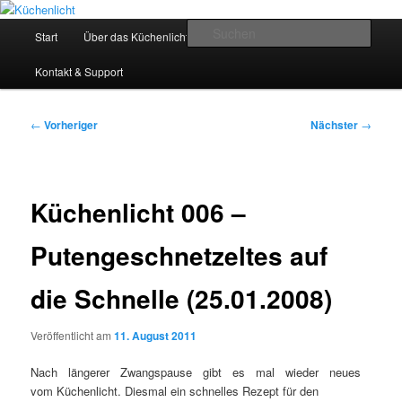
Zum
Der Mitkochpodcast
primären
Hauptmenü
Such
Start
Über das Küchenlicht
Impressum & Datenschutz
Inhalt
springen
Küchenlicht
Kontakt & Support
Beitragsnavigation
←
Vorheriger
Nächster
→
Küchenlicht 006 –
Putengeschnetzeltes auf
die Schnelle (25.01.2008)
Veröffentlicht am
11. August 2011
Nach längerer Zwangspause gibt es mal wieder neues
vom Küchenlicht. Diesmal ein schnelles Rezept für den