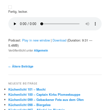
Fertig, lecker.
Podcast:
Play in new window
|
Download
(Duration: 9:31 —
5.4MB)
Veröffentlicht unter
Allgemein
Beitragsnavigation
←
Ältere Beiträge
NEUESTE BEITRÄGE
Küchenlicht 101 – Mochi
Küchenlicht 100 – Captain Kirks Plomeeksuppe
Küchenlicht 099 – Gebackener Feta aus dem Ofen
Küchenlicht 098 – Biergelee
Küchenlicht 097 – Allerlei im Bierteig