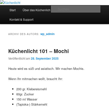
Zum
Zum
Der Mitkochpodcast
primären
sekundären
Hauptmenü
Such
Start
Über das Küchenlicht
Impressum & Datenschutz
Inhalt
Inhalt
springen
springen
Küchenlicht
Kontakt & Support
wp_admin
ARCHIV DES AUTORS:
Küchenlicht 101 – Mochi
Veröffentlicht am
28. September 2025
Heute wird es süß und asiatisch. Wir machen Mochis.
Wenn Ihr mitmachen wollt, braucht Ihr:
200 gr. Klebereismehl
60gr. Zucker
150 ml Wasser
(Tapioka-) Stärkemehl