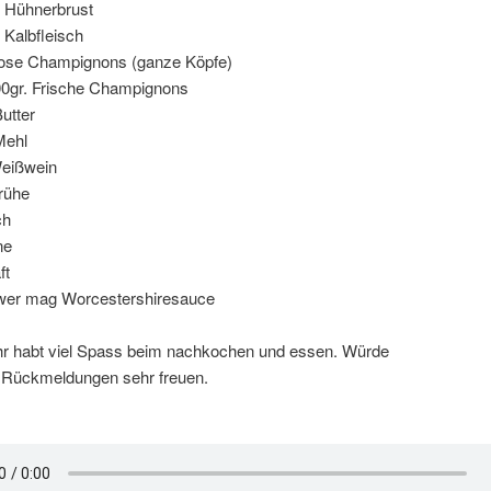
. Hühnerbrust
. Kalbfleisch
Dose Champignons (ganze Köpfe)
00gr. Frische Champignons
Butter
Mehl
eißwein
rühe
ch
ne
ft
 wer mag Worcestershiresauce
 ihr habt viel Spass beim nachkochen und essen. Würde
 Rückmeldungen sehr freuen.