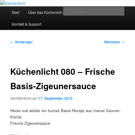
Zum
Der Mitkochpodcast
primären
Hauptmenü
Such
Start
Über das Küchenlicht
Impressum & Datenschutz
Inhalt
springen
Küchenlicht
Kontakt & Support
Beitragsnavigation
←
Vorheriger
Nächster
→
Küchenlicht 080 – Frische
Basis-Zigeunersauce
Veröffentlicht am
17. September 2014
Heute mal wieder ein kurzes Basis-Rezept aus meiner Saucen-
Küche:
Frische Zigeunersauce.