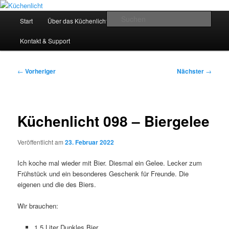
Zum
Der Mitkochpodcast
primären
Hauptmenü
Such
Start
Über das Küchenlicht
Impressum & Datenschutz
Inhalt
springen
Küchenlicht
Kontakt & Support
Beitragsnavigation
←
Vorheriger
Nächster
→
Küchenlicht 098 – Biergelee
Veröffentlicht am
23. Februar 2022
Ich koche mal wieder mit Bier. Diesmal ein Gelee. Lecker zum
Frühstück und ein besonderes Geschenk für Freunde. Die
eigenen und die des Biers.
Wir brauchen:
1,5 Liter Dunkles Bier