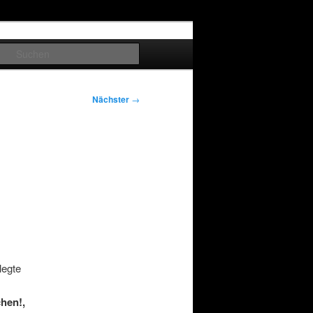
Suchen
Nächster
→
legte
hen!,