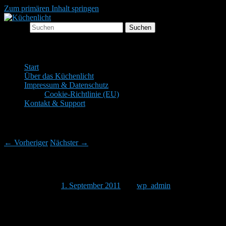
Zum primären Inhalt springen
Suchen
Der Mitkochpodcast
Küchenlicht
Hauptmenü
Start
Über das Küchenlicht
Impressum & Datenschutz
Cookie-Richtlinie (EU)
Kontakt & Support
Beitragsnavigation
←
Vorheriger
Nächster
→
Küchenlicht 056 – Königsberger Klopse
Veröffentlicht am
1. September 2011
von
wp_admin
Heute mal wieder ein Klassiker.
ACHTUNG! Der nächste Cast behandelt die Soße für die