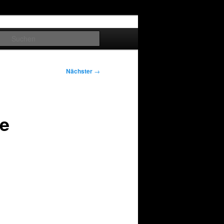
Suchen
Nächster
→
ge