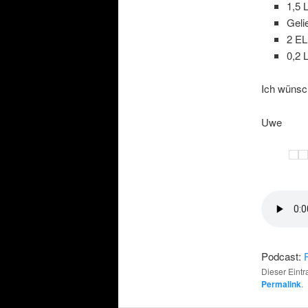
1,5 
Geli
2 EL
0,2 L
Ich wünsc
Uwe
Podcast:
Dieser Eint
Permalink
.