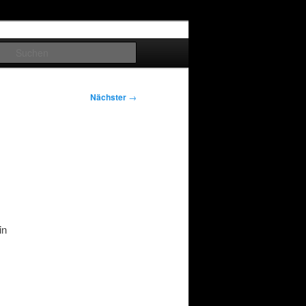
Suchen
Nächster
→
in