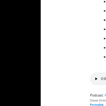
Podcast:
Dieser Eint
Permalink
.