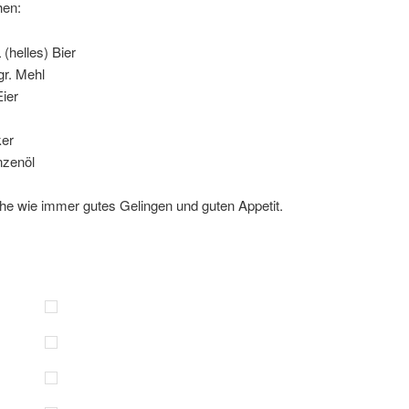
hen:
 (helles) Bier
gr. Mehl
Eier
ker
nzenöl
he wie immer gutes Gelingen und guten Appetit.