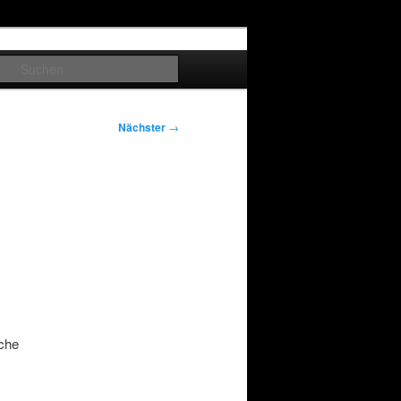
Suchen
Nächster
→
ache