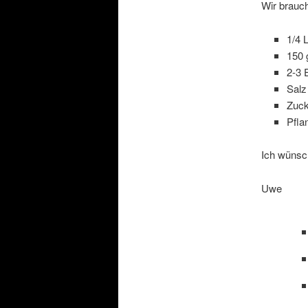
Wir brauc
1/4 L
150 
2-3 
Salz
Zuc
Pfla
Ich wünsc
Uwe