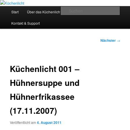
Zum
Der Mitkochpodcast
primären
Hauptmenü
Such
Start
Über das Küchenlicht
Impressum & Datenschutz
Inhalt
springen
Küchenlicht
Kontakt & Support
Beitragsnavigation
Nächster
→
Küchenlicht 001 –
Hühnersuppe und
Hühnerfrikassee
(17.11.2007)
Veröffentlicht am
4. August 2011