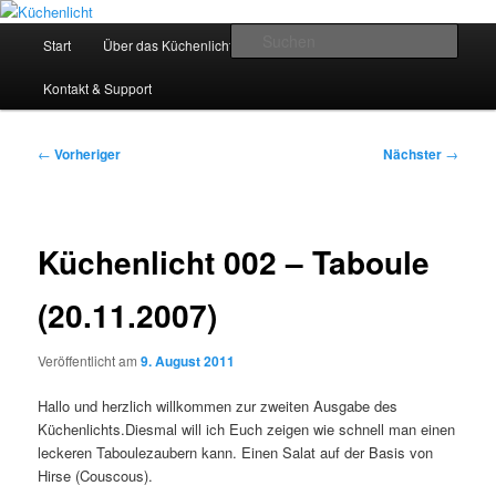
Zum
Der Mitkochpodcast
primären
Hauptmenü
Such
Start
Über das Küchenlicht
Impressum & Datenschutz
Inhalt
springen
Küchenlicht
Kontakt & Support
Beitragsnavigation
←
Vorheriger
Nächster
→
Küchenlicht 002 – Taboule
(20.11.2007)
Veröffentlicht am
9. August 2011
Hallo und herzlich willkommen zur zweiten Ausgabe des
Küchenlichts.Diesmal will ich Euch zeigen wie schnell man einen
leckeren Taboulezaubern kann. Einen Salat auf der Basis von
Hirse (Couscous).