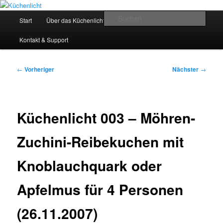
Zum
Der Mitkochpodcast
primären
Hauptmenü
Such
Start
Über das Küchenlicht
Impressum & Datenschutz
Inhalt
springen
Küchenlicht
Kontakt & Support
Beitragsnavigation
←
Vorheriger
Nächster
→
Küchenlicht 003 – Möhren-
Zuchini-Reibekuchen mit
Knoblauchquark oder
Apfelmus für 4 Personen
(26.11.2007)