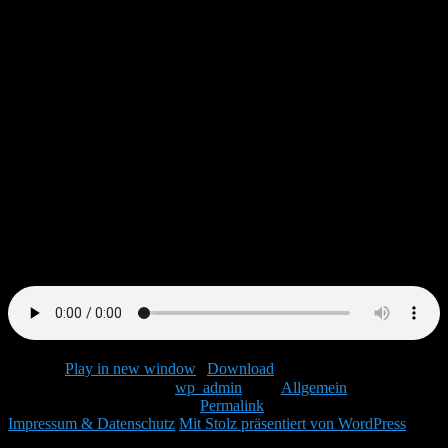
Heute gibt es die erste von drei Kartoffelsalatvarianten, die ich sehr
gerne mache.
Zutaten:
ca. 1 Kg Pellkartoffeln am Vortag gekocht
ca. 300 Gr. Mayonnaise
1 Becher Joghurt Natur
Essiggurken
Etwas Senf, Salz, Pfeffer, Gurkenessig
Die weiteren Varianten folgen in den nächsten Tagen, solange: Viel
Spass beim Nachmachen,
Uwe
Podcast:
Play in new window
|
Download
()
Dieser Eintrag wurde von
wp_admin
unter
Allgemein
veröffentlicht.
Setze ein Lesezeichen für den
Permalink
.
Impressum & Datenschutz
Mit Stolz präsentiert von WordPress