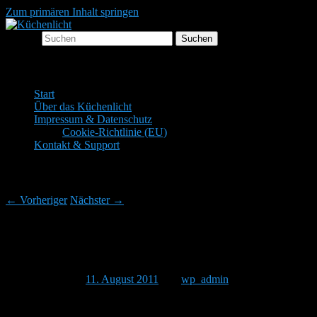
Zum primären Inhalt springen
Suchen
Der Mitkochpodcast
Küchenlicht
Hauptmenü
Start
Über das Küchenlicht
Impressum & Datenschutz
Cookie-Richtlinie (EU)
Kontakt & Support
Beitragsnavigation
←
Vorheriger
Nächster
→
Küchenlicht 014 – Kartoffelsalat klassisch
mit Joghurt (17.08.2008)
Veröffentlicht am
11. August 2011
von
wp_admin
Hallo und herzlich willkommen zu einer neuen Ausgabe des
Küchenlichtes!