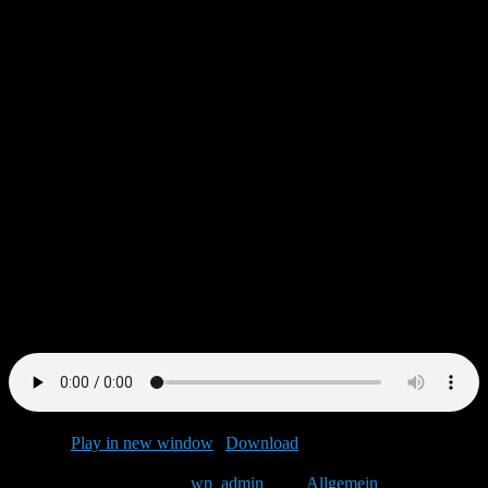
einfach hergestellt…
Zutaten:
1 große Dose Tomaten
1-2 Zwiebeln
Olivenöl
Knoblauch
Oliven
Basilikum
evtl. Tomaten- o. gemüsesaft
Salz / Pfeffer / Zucker
evtl. etwas Oregano
Ich hoffe es gelingt und schmeckt – Würde mich sehr über
Kommentare freuen,
Uwe
Podcast:
Play in new window
|
Download
(Duration: 22:13 —
10.2MB)
Dieser Eintrag wurde von
wp_admin
unter
Allgemein
veröffentlicht.