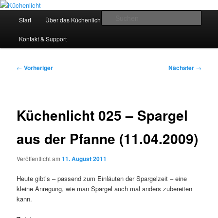
Zum
Der Mitkochpodcast
primären
Hauptmenü
Such
Start
Über das Küchenlicht
Impressum & Datenschutz
Inhalt
springen
Küchenlicht
Kontakt & Support
Beitragsnavigation
←
Vorheriger
Nächster
→
Küchenlicht 025 – Spargel
aus der Pfanne (11.04.2009)
Veröffentlicht am
11. August 2011
Heute gibt’s – passend zum Einläuten der Spargelzeit – eine
kleine Anregung, wie man Spargel auch mal anders zubereiten
kann.