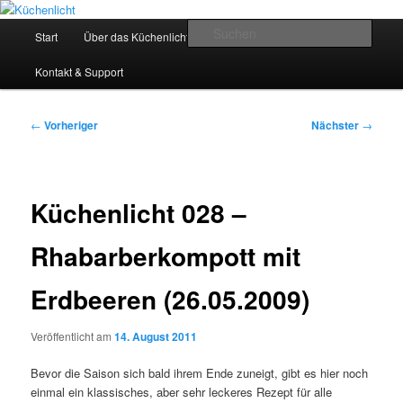
Zum
Der Mitkochpodcast
primären
Hauptmenü
Such
Start
Über das Küchenlicht
Impressum & Datenschutz
Inhalt
springen
Küchenlicht
Kontakt & Support
Beitragsnavigation
←
Vorheriger
Nächster
→
Küchenlicht 028 –
Rhabarberkompott mit
Erdbeeren (26.05.2009)
Veröffentlicht am
14. August 2011
Bevor die Saison sich bald ihrem Ende zuneigt, gibt es hier noch
einmal ein klassisches, aber sehr leckeres Rezept für alle