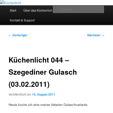
Zum
Der Mitkochpodcast
primären
Hauptmenü
Such
Start
Über das Küchenlicht
Impressum & Datenschutz
Inhalt
springen
Küchenlicht
Kontakt & Support
Beitragsnavigation
←
Vorheriger
Nächster
→
Küchenlicht 044 –
Szegediner Gulasch
(03.02.2011)
Veröffentlicht am
15. August 2011
Heute koche ich eine meiner liebsten Gulaschvariante.