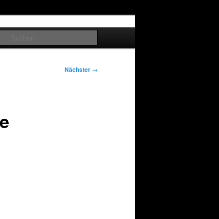
Suchen
Nächster
→
ge