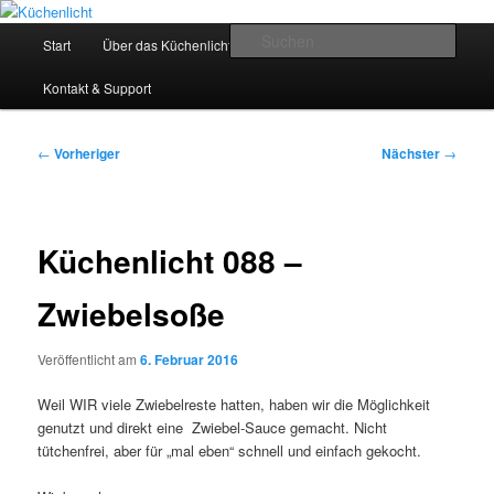
Zum
Der Mitkochpodcast
primären
Hauptmenü
Such
Start
Über das Küchenlicht
Impressum & Datenschutz
Inhalt
springen
Küchenlicht
Kontakt & Support
Beitragsnavigation
←
Vorheriger
Nächster
→
Küchenlicht 088 –
Zwiebelsoße
Veröffentlicht am
6. Februar 2016
Weil WIR viele Zwiebelreste hatten, haben wir die Möglichkeit
genutzt und direkt eine Zwiebel-Sauce gemacht. Nicht
tütchenfrei, aber für „mal eben“ schnell und einfach gekocht.