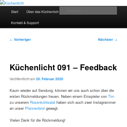
Zum
Der Mitkochpodcast
primären
Hauptmenü
Such
Start
Über das Küchenlicht
Impressum & Datenschutz
Inhalt
springen
Küchenlicht
Kontakt & Support
Beitragsnavigation
←
Vorheriger
Nächster
→
Küchenlicht 091 – Feedback
Veröffentlicht am
20. Februar 2020
Kaum wieder auf Sendung, können wir uns auch schon über die
ersten Rückmeldungen freuen. Neben einem Einspieler von
Tim
zu unserem
Rosenkohlsalat
haben sich auch zwei Instagrammer
an unser
Pfannenbrot
gewagt.
Vielen Dank für die Rückmeldung!