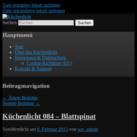
Zum primären Inhalt springen
Zum sekundären Inhalt springen
Suchen
Der Mitkochpodcast
Küchenlicht
Hauptmenü
Start
Über das Küchenlicht
Impressum & Datenschutz
Cookie-Richtlinie (EU)
Kontakt & Support
Beitragsnavigation
←
Ältere Beiträge
Neuere Beiträge
→
Küchenlicht 084 – Blattspinat
Veröffentlicht am
8. Februar 2015
von
wp_admin